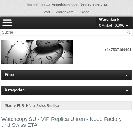
Hier geht es zur
Anmeldung
oder
Neuregistrierung
.
Start ·
Warenkorb ·
Kasse
Warenkorb
0 Artikel - 0,00€
+447537169691
Filter
Kategorien
Start
»
FÜR IHN
»
Swiss Replica
Watchcopy.SU - VIP Replica Uhren - Noob Factory
und Swiss ETA