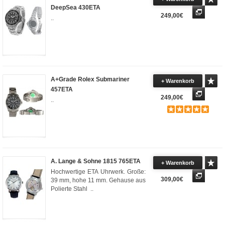
DeepSea 430ETA
249,00€
..
A+Grade Rolex Submariner
+ Warenkorb
457ETA
249,00€
..
A. Lange & Sohne 1815 765ETA
+ Warenkorb
Hochwertige ETA Uhrwerk. Große:
309,00€
39 mm, hohe 11 mm. Gehause aus
Polierte Stahl ..