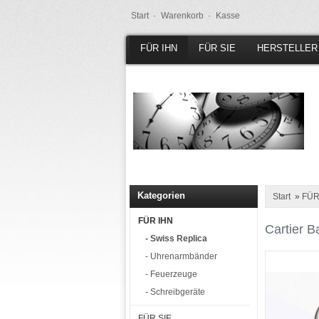
Start ·
Warenkorb ·
Kasse
FÜR IHN
FÜR SIE
HERSTELLER
Kategorien
Start
»
FÜR
FÜR IHN
Cartier B
- Swiss Replica
- Uhrenarmbänder
- Feuerzeuge
- Schreibgeräte
FÜR SIE