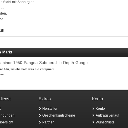
 Stahl mit Saphirglas.
Blau
.
oden.
nd.
 .
025
e
 Markt
Luminor 1950 Pangea Submersible Depth Guage
ne Uhr, welche hält, was sie verspricht
→
ienst
Extras
Konto
t
Hersteller
Konto
endungen
Geschenkgutscheine
Auftragsverlauf
übersicht
Partner
Wunschliste