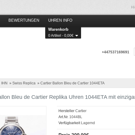
Hi
BEWERTUNGEN
UHREN INFO
Warenkorb
0 Artikel - 0,00€
+447537169691
 IHN
»
Swiss Replica
»
Cartier Ballon Bleu de Cartier 1044ETA
allon Bleu de Cartier Replika Uhren 1044ETA mit einzi
Hersteller
Cartier
Art.Nr.
1044BL
Verfügbarkeit
Lagernd