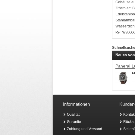
Gehäuse aus
Zifferblatt: 
Edelstahlb
Stahlarmba
Wasserdicht
Ref: WSBB0
Schnellsuch
Neues vom
Panerai 
Ei
Informationen
Kundend
Qualität
Kontak
Garantie
Rücks
Zahlung und Versand
Seiten