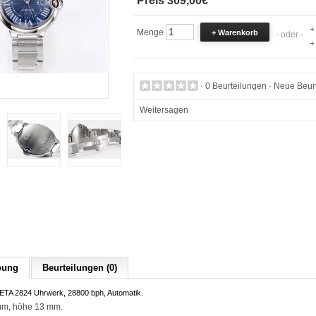
Preis 309,00€
+
Menge
- oder -
+
·
0 Beurteilungen
·
Neue Beurt
Weitersagen
bung
Beurteilungen (0)
.
ETA 2824 Uhrwerk, 28800 bph, Automatik
mm, höhe 13 mm.