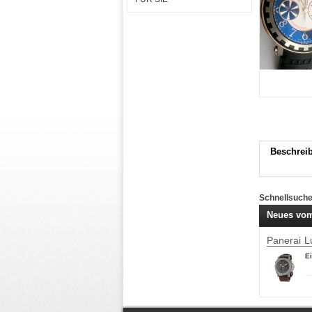
Beschrei
Schnellsuch
Neues vom
Panerai 
Ei