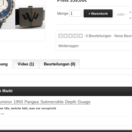
Preis 359,00€
+
Menge
- oder -
+
·
0 Beurteilungen
·
Neue Beurt
Weitersagen
bung
Video (1)
Beurteilungen (0)
e
 Markt
Luminor 1950 Pangea Submersible Depth Guage
ne Uhr, welche hält, was sie verspricht
→