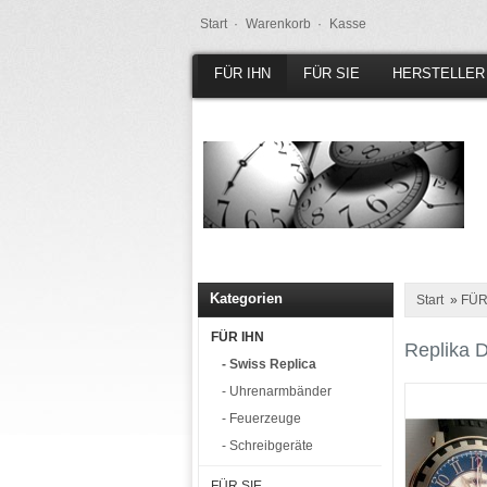
Start ·
Warenkorb ·
Kasse
FÜR IHN
FÜR SIE
HERSTELLER
Kategorien
Start
»
FÜR
FÜR IHN
Replika D
- Swiss Replica
- Uhrenarmbänder
- Feuerzeuge
- Schreibgeräte
FÜR SIE