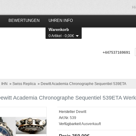
Hi
BEWERTUNGEN
UHREN INFO
Warenkorb
0 Artikel - 0,00€
+447537169691
 IHN
»
Swiss Replica
»
Dewitt Academia Chronographe Sequentiel 539ETA
ewitt Academia Chronographe Sequentiel 539ETA Werk mi
Hersteller
Dewitt
Art.Nr.
539
Verfügbarkeit
Ausverkauft