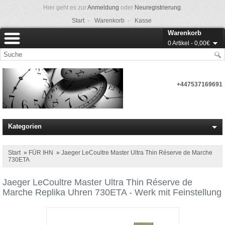
Hier geht es zur
Anmeldung
oder
Neuregistrierung
.
Start ·
Warenkorb ·
Kasse
Warenkorb
0 Artikel - 0,00€
+447537169691
Kategorien
Start
»
FÜR IHN
»
Jaeger LeCoultre Master Ultra Thin Réserve de Marche
730ETA
Jaeger LeCoultre Master Ultra Thin Réserve de
Marche Replika Uhren 730ETA - Werk mit Feinstellung