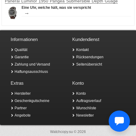
Panerai Luminor 1950 Pangea Submersible Depth Guage
Eine Uhr, welche hält, was sie verspricht
→
Informationen
Kundendienst
Qualität
Kontakt
Garantie
Rücksendungen
Zahlung und Versand
Seitenübersicht
Haftungsausschluss
Extras
Konto
Hersteller
Konto
Geschenkgutscheine
Auftragsverlauf
Partner
Wunschliste
Angebote
Newsletter
Watchcopy.su © 2026