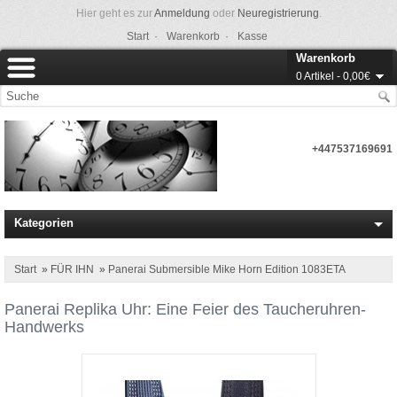
Hier geht es zur
Anmeldung
oder
Neuregistrierung
.
Start ·
Warenkorb ·
Kasse
Warenkorb
0 Artikel - 0,00€
+447537169691
Kategorien
Start
»
FÜR IHN
»
Panerai Submersible Mike Horn Edition 1083ETA
Panerai Replika Uhr: Eine Feier des Taucheruhren-
Handwerks