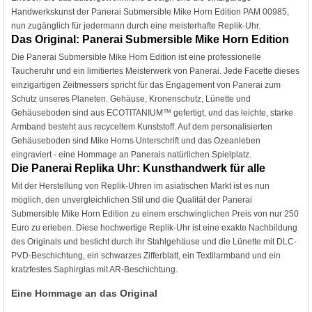
Handwerkskunst der Panerai Submersible Mike Horn Edition PAM 00985,
nun zugänglich für jedermann durch eine meisterhafte Replik-Uhr.
Das Original: Panerai Submersible Mike Horn Edition
Die Panerai Submersible Mike Horn Edition ist eine professionelle
Taucheruhr und ein limitiertes Meisterwerk von Panerai. Jede Facette dieses
einzigartigen Zeitmessers spricht für das Engagement von Panerai zum
Schutz unseres Planeten. Gehäuse, Kronenschutz, Lünette und
Gehäuseboden sind aus ECOTITANIUM™ gefertigt, und das leichte, starke
Armband besteht aus recyceltem Kunststoff. Auf dem personalisierten
Gehäuseboden sind Mike Horns Unterschrift und das Ozeanleben
eingraviert - eine Hommage an Panerais natürlichen Spielplatz.
Die Panerai Replika Uhr: Kunsthandwerk für alle
Mit der Herstellung von Replik-Uhren im asiatischen Markt ist es nun
möglich, den unvergleichlichen Stil und die Qualität der Panerai
Submersible Mike Horn Edition zu einem erschwinglichen Preis von nur 250
Euro zu erleben. Diese hochwertige Replik-Uhr ist eine exakte Nachbildung
des Originals und besticht durch ihr Stahlgehäuse und die Lünette mit DLC-
PVD-Beschichtung, ein schwarzes Zifferblatt, ein Textilarmband und ein
kratzfestes Saphirglas mit AR-Beschichtung.
Eine Hommage an das Original