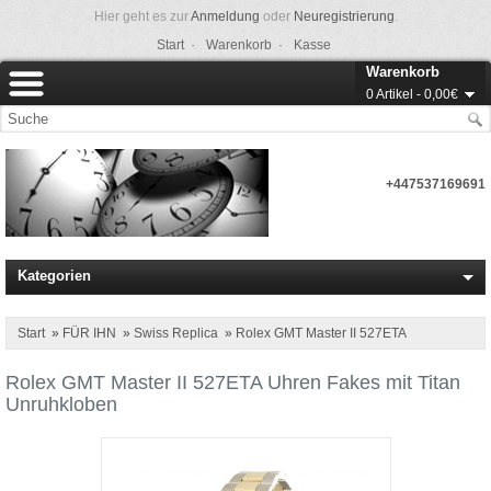
Hier geht es zur
Anmeldung
oder
Neuregistrierung
.
Start ·
Warenkorb ·
Kasse
Warenkorb
0 Artikel - 0,00€
+447537169691
Kategorien
Start
»
FÜR IHN
»
Swiss Replica
»
Rolex GMT Master II 527ETA
Rolex GMT Master II 527ETA Uhren Fakes mit Titan
Unruhkloben