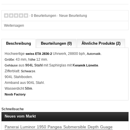
·
0 Beurteilungen
·
Neue Beurteilung
Weitersagen
Beschreibung
Beurteilungen (0)
Ähnliche Produkte (2)
Hochwertige
Uhrwerk, 28800 bph,
swiss ETA 2836-2
Automatik.
43 mm, h
12 mm.
Größe:
öhe
aus
904L Stahl
mit Saphirglas mit
K
.
Gehäuse
eramik Lünette
Zifferblatt:
.
Schwarze
904L Stahlboden.
Armband aus 904L Stahl.
Wasserdicht
50m
.
Noob Factory
Schnellsuche
Neues vom Markt
Panerai Luminor 1950 Pangea Submersible Depth Guage