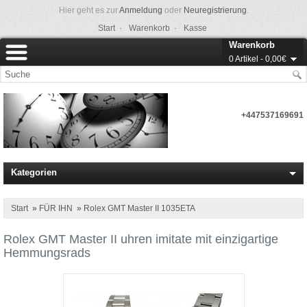
Hier geht es zur
Anmeldung
oder
Neuregistrierung
.
Start ·
Warenkorb ·
Kasse
Warenkorb
0 Artikel - 0,00€
+447537169691
Kategorien
Start
»
FÜR IHN
»
Rolex GMT Master II 1035ETA
Rolex GMT Master II uhren imitate mit einzigartige
Hemmungsrads